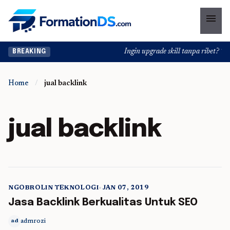
menu
Ingin upgrade skill tanpa ribet? Tem
BREAKING
Home
/
jual backlink
jual backlink
NGOBROLIN TEKNOLOGI
•
JAN 07, 2019
5 min read
Jasa Backlink Berkualitas Untuk SEO
admrozi
ad