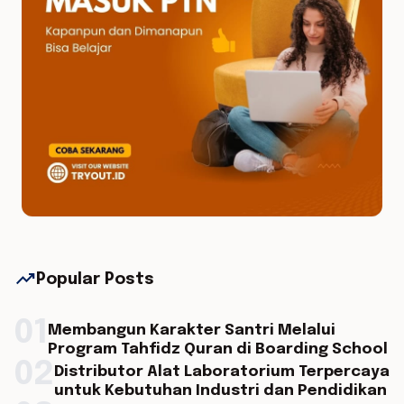
trending_up
Popular Posts
01
Membangun Karakter Santri Melalui
Program Tahfidz Quran di Boarding School
02
Distributor Alat Laboratorium Terpercaya
untuk Kebutuhan Industri dan Pendidikan