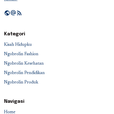
public
alternate_email
rss_feed
Kategori
Kisah Hidupku
Ngobrolin Fashion
Ngobrolin Kesehatan
Ngobrolin Pendidikan
Ngobrolin Produk
Navigasi
Home