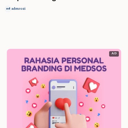
admrozi
ad
AD