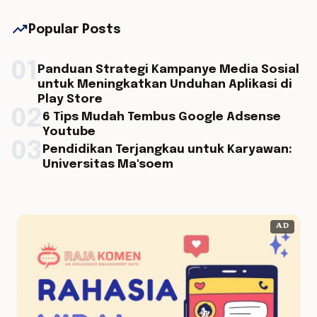
trending_up
Popular Posts
01
Panduan Strategi Kampanye Media Sosial
untuk Meningkatkan Unduhan Aplikasi di
Play Store
02
6 Tips Mudah Tembus Google Adsense
Youtube
03
Pendidikan Terjangkau untuk Karyawan:
Universitas Ma'soem
AD