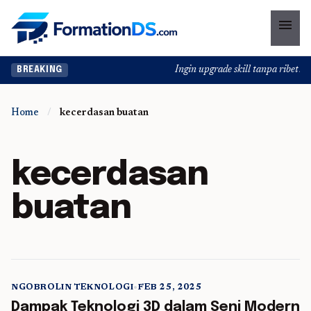
menu
Ingin upgrade skill tanpa ribet? T
BREAKING
Home
/
kecerdasan buatan
kecerdasan
buatan
NGOBROLIN TEKNOLOGI
•
FEB 25, 2025
5 min read
Dampak Teknologi 3D dalam Seni Modern