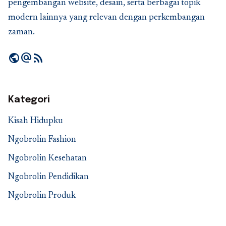
pengembangan website, desain, serta berbagai topik
modern lainnya yang relevan dengan perkembangan
zaman.
public
alternate_email
rss_feed
Kategori
Kisah Hidupku
Ngobrolin Fashion
Ngobrolin Kesehatan
Ngobrolin Pendidikan
Ngobrolin Produk