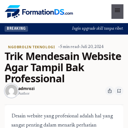
menu
Ingin upgrade skill tanpa ribet? Te
BREAKING
NGOBROLIN TEKNOLOGI
•
5 min read
•
Juli 20, 2024
Trik Mendesain Website
Agar Tampil Bak
Professional
admrozi
ios_share
bookmark_add
Author
Desain website yang profesional adalah hal yang
sangat penting dalam menarik perhatian