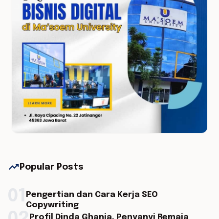
trending_up
Popular Posts
01
Pengertian dan Cara Kerja SEO
Copywriting
Profil Dinda Ghania, Penyanyi Remaja