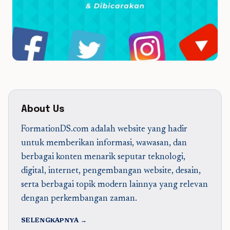
About Us
FormationDS.com adalah website yang hadir
untuk memberikan informasi, wawasan, dan
berbagai konten menarik seputar teknologi,
digital, internet, pengembangan website, desain,
serta berbagai topik modern lainnya yang relevan
dengan perkembangan zaman.
SELENGKAPNYA →