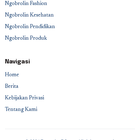
Ngobrolin Fashion
Ngobrolin Kesehatan
Ngobrolin Pendidikan
Ngobrolin Produk
Navigasi
Home
Berita
Kebijakan Privasi
Tentang Kami