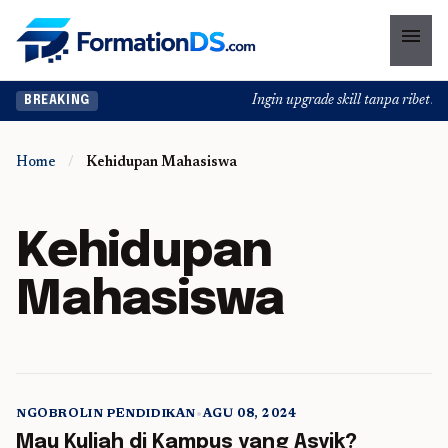
menu
Ingin upgrade skill tanpa ribet? Te
BREAKING
Home
/
Kehidupan Mahasiswa
Kehidupan
Mahasiswa
NGOBROLIN PENDIDIKAN
•
AGU 08, 2024
5 min read
Mau Kuliah di Kampus yang Asyik?