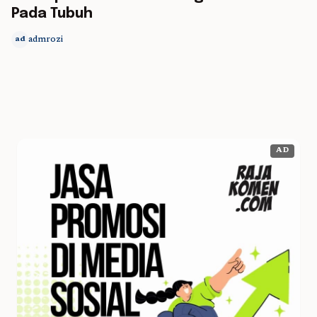
Pada Tubuh
admrozi
ad
AD