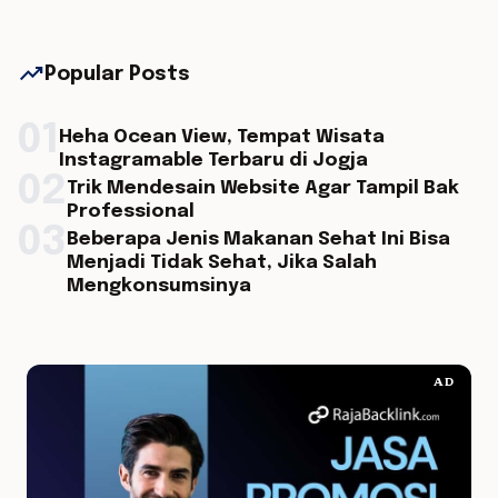
trending_up
Popular Posts
01
Heha Ocean View, Tempat Wisata
Instagramable Terbaru di Jogja
02
Trik Mendesain Website Agar Tampil Bak
Professional
03
Beberapa Jenis Makanan Sehat Ini Bisa
Menjadi Tidak Sehat, Jika Salah
Mengkonsumsinya
AD