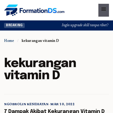
menu
Ingin upgrade skill tanpa ribet? Te
BREAKING
Home
/
kekurangan vitamin D
kekurangan
vitamin D
NGOBROLIN KESEHATAN
•
MAR 10, 2022
5 min read
7 Dampak Akibat Kekurangan Vitamin D