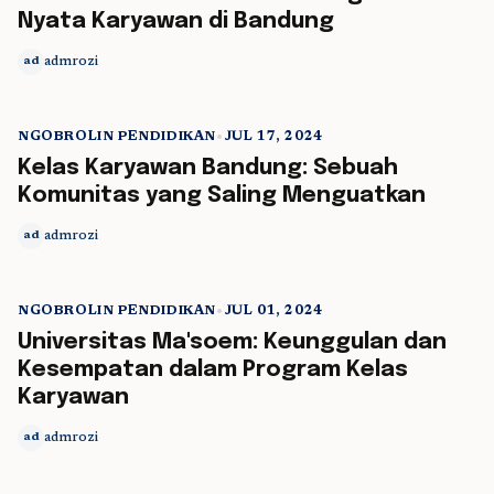
Nyata Karyawan di Bandung
admrozi
ad
NGOBROLIN PENDIDIKAN
•
JUL 17, 2024
5 min read
Kelas Karyawan Bandung: Sebuah
Komunitas yang Saling Menguatkan
admrozi
ad
NGOBROLIN PENDIDIKAN
•
JUL 01, 2024
5 min read
Universitas Ma'soem: Keunggulan dan
Kesempatan dalam Program Kelas
Karyawan
admrozi
ad