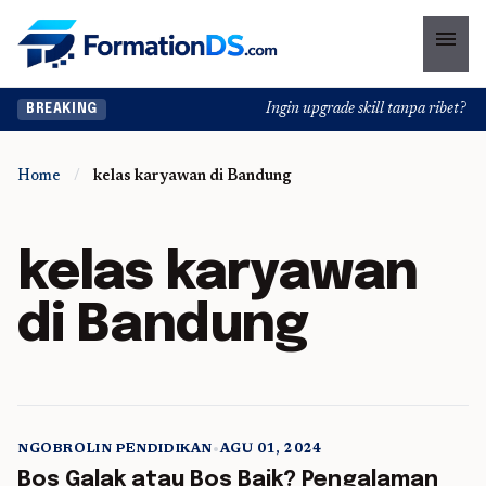
menu
Ingin upgrade skill tanpa ribet? Tem
BREAKING
Home
/
kelas karyawan di Bandung
kelas karyawan
di Bandung
NGOBROLIN PENDIDIKAN
•
AGU 01, 2024
5 min read
Bos Galak atau Bos Baik? Pengalaman