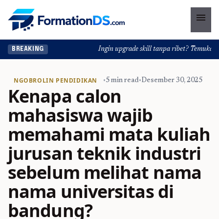
menu
Ingin upgrade skill tanpa ribet? Temukan kelas 
BREAKING
NGOBROLIN PENDIDIKAN
•
5 min read
•
Desember 30, 2025
Kenapa calon
mahasiswa wajib
memahami mata kuliah
jurusan teknik industri
sebelum melihat nama
nama universitas di
bandung?