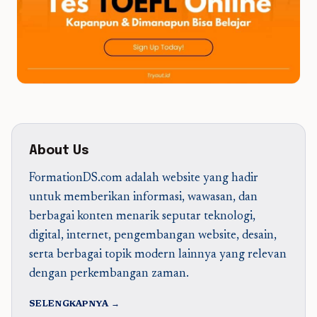
About Us
FormationDS.com adalah website yang hadir
untuk memberikan informasi, wawasan, dan
berbagai konten menarik seputar teknologi,
digital, internet, pengembangan website, desain,
serta berbagai topik modern lainnya yang relevan
dengan perkembangan zaman.
SELENGKAPNYA →