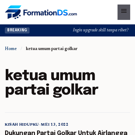
menu
Ingin upgrade skill tanpa ribet? Temu
BREAKING
Home
/
ketua umum partai golkar
ketua umum
partai golkar
KISAH HIDUPKU
•
MEI 13, 2022
5 min read
Dukungan Partai Golkar Untuk Airlangga