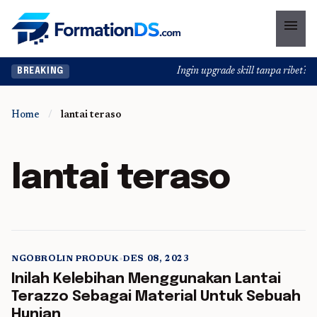
menu
Ingin upgrade skill tanpa ribet? Te
BREAKING
Home
/
lantai teraso
lantai teraso
NGOBROLIN PRODUK
•
DES 08, 2023
5 min read
Inilah Kelebihan Menggunakan Lantai
Terazzo Sebagai Material Untuk Sebuah
Hunian