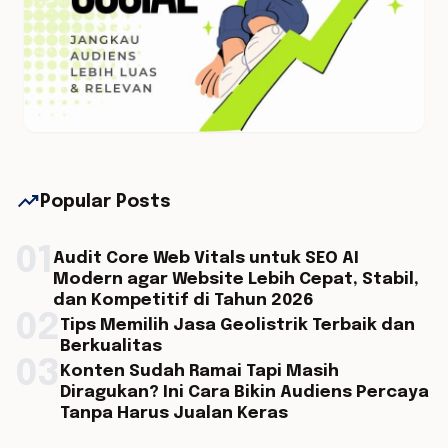
trending_up
Popular Posts
01
Audit Core Web Vitals untuk SEO AI
Modern agar Website Lebih Cepat, Stabil,
dan Kompetitif di Tahun 2026
02
Tips Memilih Jasa Geolistrik Terbaik dan
Berkualitas
03
Konten Sudah Ramai Tapi Masih
Diragukan? Ini Cara Bikin Audiens Percaya
Tanpa Harus Jualan Keras