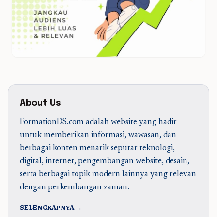
About Us
FormationDS.com adalah website yang hadir
untuk memberikan informasi, wawasan, dan
berbagai konten menarik seputar teknologi,
digital, internet, pengembangan website, desain,
serta berbagai topik modern lainnya yang relevan
dengan perkembangan zaman.
SELENGKAPNYA →