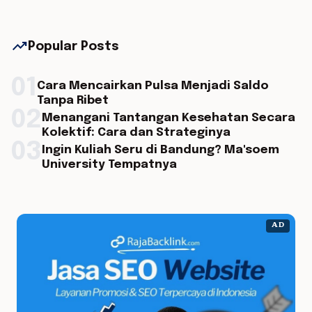
trending_up
Popular Posts
01
Cara Mencairkan Pulsa Menjadi Saldo
Tanpa Ribet
02
Menangani Tantangan Kesehatan Secara
Kolektif: Cara dan Strateginya
03
Ingin Kuliah Seru di Bandung? Ma'soem
University Tempatnya
AD