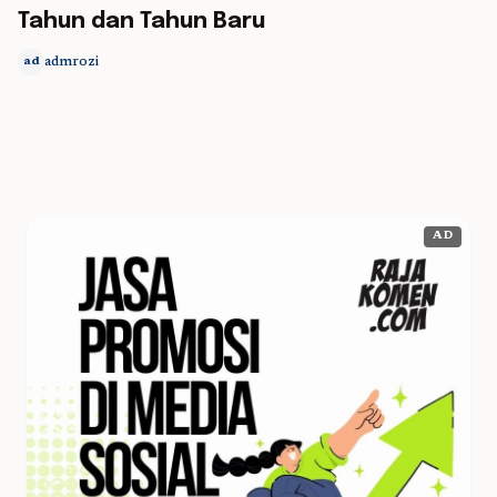
Tahun dan Tahun Baru
admrozi
ad
AD