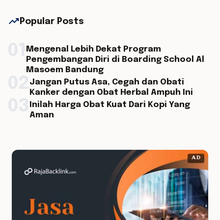
trending_up
Popular Posts
01
Mengenal Lebih Dekat Program
Pengembangan Diri di Boarding School Al
Masoem Bandung
02
Jangan Putus Asa, Cegah dan Obati
Kanker dengan Obat Herbal Ampuh Ini
03
Inilah Harga Obat Kuat Dari Kopi Yang
Aman
AD