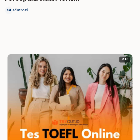
admrozi
ad
AD