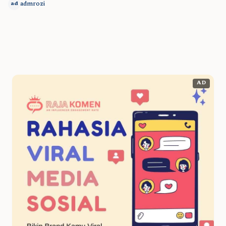
admrozi
ad
AD