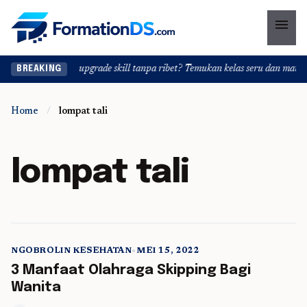
menu
Ingin upgrade skill tanpa ribet? Temukan kelas seru dan materi 
BREAKING
Home
/
lompat tali
lompat tali
NGOBROLIN KESEHATAN
•
MEI 15, 2022
5 min read
3 Manfaat Olahraga Skipping Bagi
Wanita