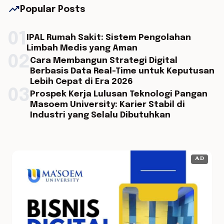
trending_up
Popular Posts
01
IPAL Rumah Sakit: Sistem Pengolahan
Limbah Medis yang Aman
02
Cara Membangun Strategi Digital
Berbasis Data Real-Time untuk Keputusan
Lebih Cepat di Era 2026
03
Prospek Kerja Lulusan Teknologi Pangan
Masoem University: Karier Stabil di
Industri yang Selalu Dibutuhkan
AD