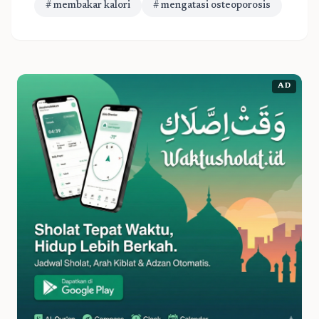
# membakar kalori
# mengatasi osteoporosis
AD