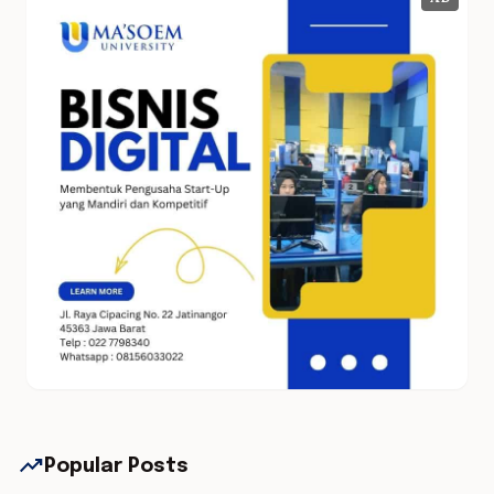
AD
trending_up
Popular Posts