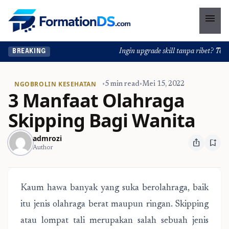
menu
Ingin upgrade skill tanpa ribet? Temuka
BREAKING
NGOBROLIN KESEHATAN
•
5 min read
•
Mei 15, 2022
3 Manfaat Olahraga
Skipping Bagi Wanita
admrozi
ios_share
bookmark_add
Author
Kaum hawa banyak yang suka berolahraga, baik
itu jenis olahraga berat maupun ringan. Skipping
atau lompat tali merupakan salah sebuah jenis