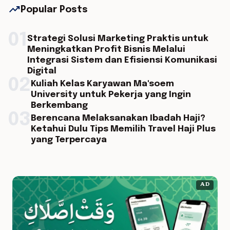
trending_up
Popular Posts
01
Strategi Solusi Marketing Praktis untuk
Meningkatkan Profit Bisnis Melalui
Integrasi Sistem dan Efisiensi Komunikasi
Digital
02
Kuliah Kelas Karyawan Ma'soem
University untuk Pekerja yang Ingin
Berkembang
03
Berencana Melaksanakan Ibadah Haji?
Ketahui Dulu Tips Memilih Travel Haji Plus
yang Terpercaya
AD