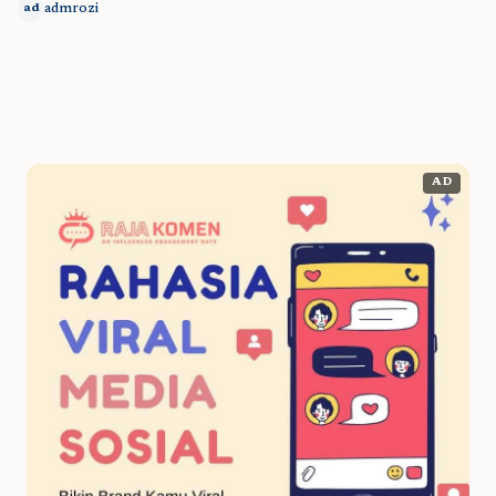
admrozi
ad
AD