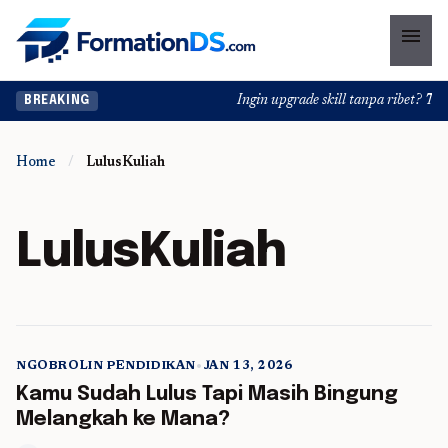
menu
Ingin upgrade skill tanpa ribet? Temu
BREAKING
Home
/
LulusKuliah
LulusKuliah
NGOBROLIN PENDIDIKAN
•
JAN 13, 2026
5 min read
Kamu Sudah Lulus Tapi Masih Bingung
Melangkah ke Mana?