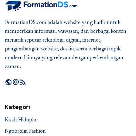
FormationDS.com adalah website yang hadir untuk
memberikan informasi, wawasan, dan berbagai konten
menarik seputar teknologi, digital, internet,
pengembangan website, desain, serta berbagai topik
modern lainnya yang relevan dengan perkembangan
zaman.
public
alternate_email
rss_feed
Kategori
Kisah Hidupku
Ngobrolin Fashion