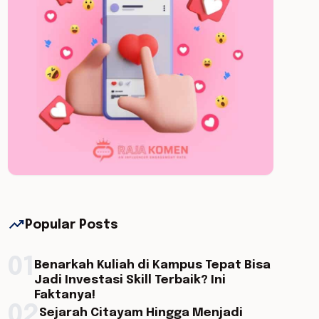
trending_up
Popular Posts
01
Benarkah Kuliah di Kampus Tepat Bisa
Jadi Investasi Skill Terbaik? Ini
Faktanya!
02
Sejarah Citayam Hingga Menjadi