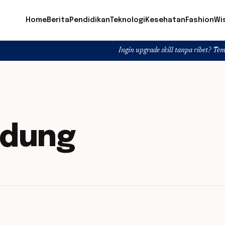
Home
Berita
Pendidikan
Teknologi
Kesehatan
Fashion
Wi
Ingin upgrade skill tanpa ribet? Temukan kelas s
dung