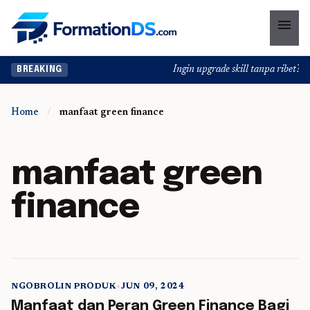
menu
Ingin upgrade skill tanpa ribet? Te
BREAKING
Home
/
manfaat green finance
manfaat green
finance
NGOBROLIN PRODUK
•
JUN 09, 2024
5 min read
Manfaat dan Peran Green Finance Bagi