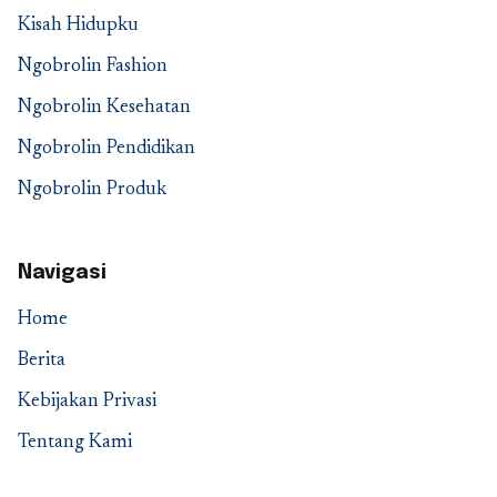
Kisah Hidupku
Ngobrolin Fashion
Ngobrolin Kesehatan
Ngobrolin Pendidikan
Ngobrolin Produk
Navigasi
Home
Berita
Kebijakan Privasi
Tentang Kami