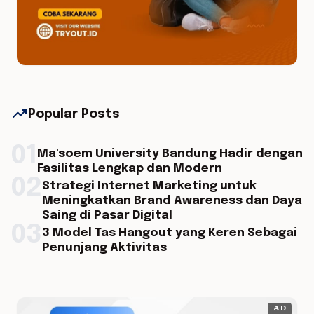
trending_up
Popular Posts
01
Ma'soem University Bandung Hadir dengan
Fasilitas Lengkap dan Modern
02
Strategi Internet Marketing untuk
Meningkatkan Brand Awareness dan Daya
Saing di Pasar Digital
03
3 Model Tas Hangout yang Keren Sebagai
Penunjang Aktivitas
AD