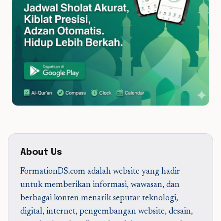
About Us
FormationDS.com adalah website yang hadir
untuk memberikan informasi, wawasan, dan
berbagai konten menarik seputar teknologi,
digital, internet, pengembangan website, desain,