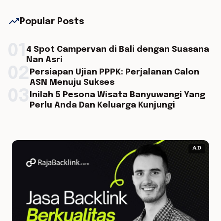
trending_up
Popular Posts
01
4 Spot Campervan di Bali dengan Suasana
Nan Asri
02
Persiapan Ujian PPPK: Perjalanan Calon
ASN Menuju Sukses
03
Inilah 5 Pesona Wisata Banyuwangi Yang
Perlu Anda Dan Keluarga Kunjungi
AD