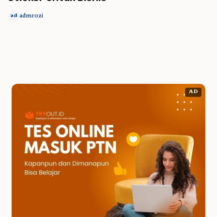
admrozi
ad
AD