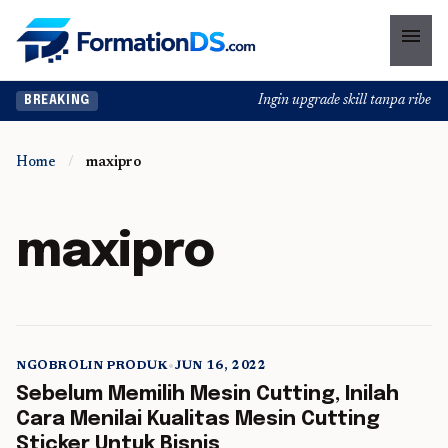
menu
Ingin upgrade skill tanpa ribet? T
BREAKING
Home
/
maxipro
maxipro
NGOBROLIN PRODUK
•
JUN 16, 2022
5 min read
Sebelum Memilih Mesin Cutting, Inilah
Cara Menilai Kualitas Mesin Cutting
Sticker Untuk Bisnis