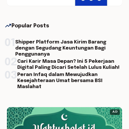
trending_up
Popular Posts
01
Shipper Platform Jasa Kirim Barang
dengan Segudang Keuntungan Bagi
Penggunanya
02
Cari Karir Masa Depan? Ini 5 Pekerjaan
Digital Paling Dicari Setelah Lulus Kuliah!
03
Peran Infaq dalam Mewujudkan
Kesejahteraan Umat bersama BSI
Maslahat
AD