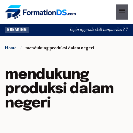
menu
Ingin upgrade skill tanpa ribet? Temuk
BREAKING
Home
/
mendukung produksi dalam negeri
mendukung
produksi dalam
negeri