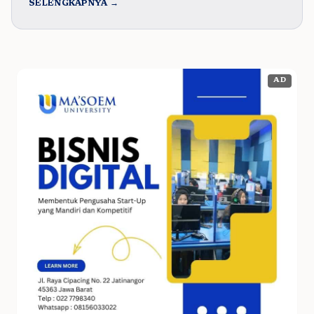
SELENGKAPNYA →
AD