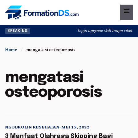
menu
Ingin upgrade skill tanpa ribet? T
BREAKING
Home
/
mengatasi osteoporosis
mengatasi
osteoporosis
NGOBROLIN KESEHATAN
•
MEI 15, 2022
5 min read
3 Manfaat Olahraga Skipping Bagi