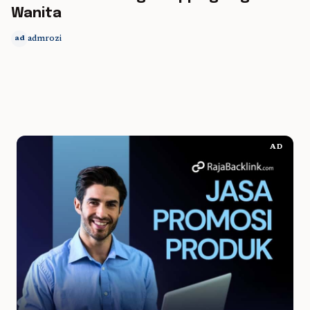
Wanita
admrozi
ad
AD