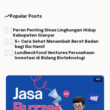
trending_up
Popular Posts
01
Peran Penting Dinas Lingkungan Hidup
Kabupaten Gianyar
02
5+ Cara Sehat Menambah Berat Badan
bagi Ibu Hamil
03
Lundbeckfond Ventures Perusahaan
Investasi di Bidang Bioteknologi
AD