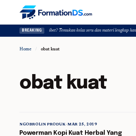
de skill tanpa ribet? Temukan kelas seru dan materi lengkap hanya di YukBel
BREAKING
Home
/
obat kuat
obat kuat
NGOBROLIN PRODUK
•
MAR 25, 2019
5 min read
Powerman Kopi Kuat Herbal Yang