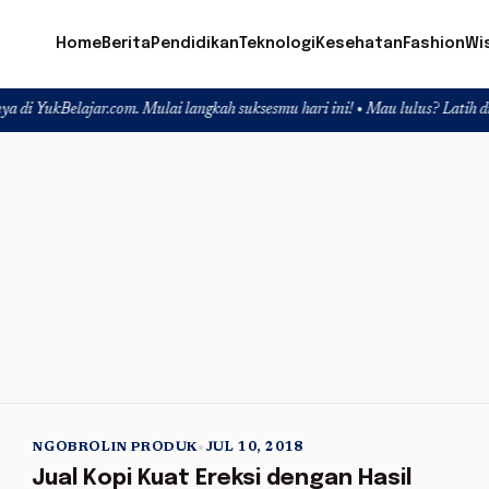
Home
Berita
Pendidikan
Teknologi
Kesehatan
Fashion
Wi
ajar.com. Mulai langkah suksesmu hari ini! • Mau lulus? Latih dirimu dengan 
NGOBROLIN PRODUK
•
JUL 10, 2018
5 min read
Jual Kopi Kuat Ereksi dengan Hasil