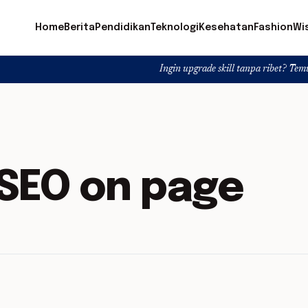
Home
Berita
Pendidikan
Teknologi
Kesehatan
Fashion
Wi
Ingin upgrade skill tanpa ribet? Temukan kelas se
 SEO on page