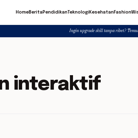
Home
Berita
Pendidikan
Teknologi
Kesehatan
Fashion
Wi
Ingin upgrade skill tanpa ribet? Temukan kelas se
 interaktif