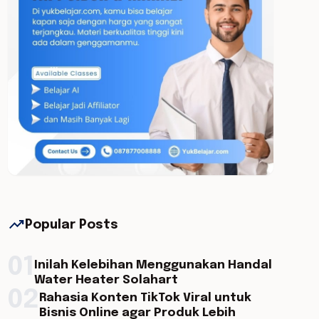
trending_up
Popular Posts
01
Inilah Kelebihan Menggunakan Handal
Water Heater Solahart
02
Rahasia Konten TikTok Viral untuk
Bisnis Online agar Produk Lebih