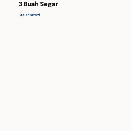
3 Buah Segar
admrozi
ad