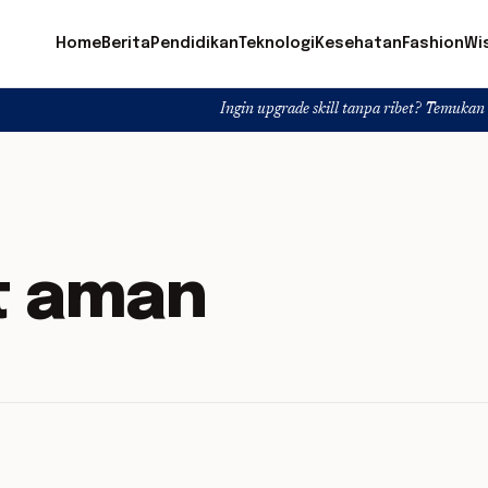
Home
Berita
Pendidikan
Teknologi
Kesehatan
Fashion
Wi
Ingin upgrade skill tanpa ribet? Temukan kelas seru da
t aman