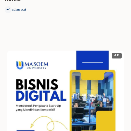
admrozi
ad
AD