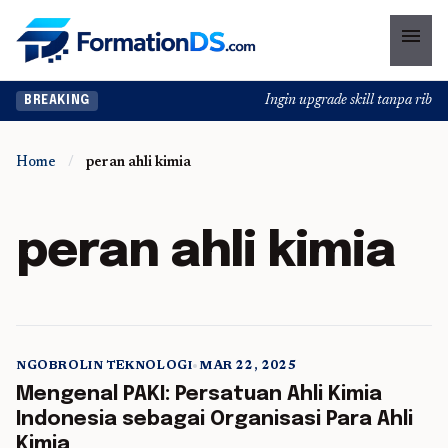
menu
Ingin upgrade skill tanpa ribet?
BREAKING
Home
/
peran ahli kimia
peran ahli kimia
NGOBROLIN TEKNOLOGI
•
MAR 22, 2025
5 min read
Mengenal PAKI: Persatuan Ahli Kimia
Indonesia sebagai Organisasi Para Ahli
Kimia