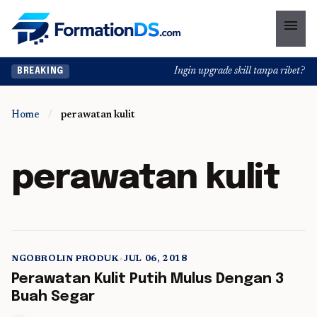
menu
Ingin upgrade skill tanpa ribet? Tem
BREAKING
Home
/
perawatan kulit
perawatan kulit
NGOBROLIN PRODUK
•
JUL 06, 2018
5 min read
Perawatan Kulit Putih Mulus Dengan 3
Buah Segar