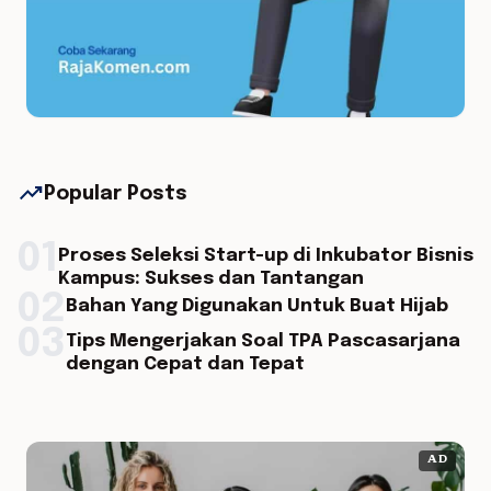
trending_up
Popular Posts
01
Proses Seleksi Start-up di Inkubator Bisnis
Kampus: Sukses dan Tantangan
02
Bahan Yang Digunakan Untuk Buat Hijab
03
Tips Mengerjakan Soal TPA Pascasarjana
dengan Cepat dan Tepat
AD