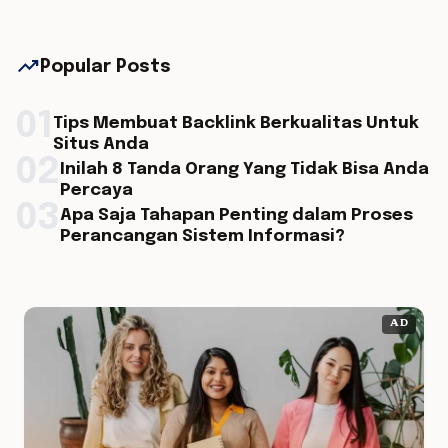
trending_up
Popular Posts
01
Tips Membuat Backlink Berkualitas Untuk
Situs Anda
02
Inilah 8 Tanda Orang Yang Tidak Bisa Anda
Percaya
03
Apa Saja Tahapan Penting dalam Proses
Perancangan Sistem Informasi?
AD