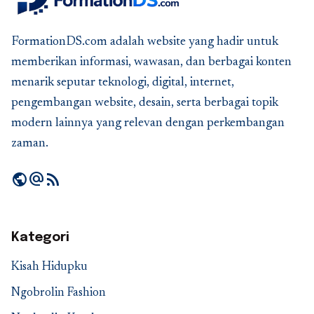
FormationDS.com adalah website yang hadir untuk
memberikan informasi, wawasan, dan berbagai konten
menarik seputar teknologi, digital, internet,
pengembangan website, desain, serta berbagai topik
modern lainnya yang relevan dengan perkembangan
zaman.
public
alternate_email
rss_feed
Kategori
Kisah Hidupku
Ngobrolin Fashion