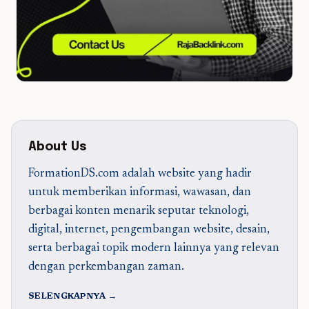
About Us
FormationDS.com adalah website yang hadir
untuk memberikan informasi, wawasan, dan
berbagai konten menarik seputar teknologi,
digital, internet, pengembangan website, desain,
serta berbagai topik modern lainnya yang relevan
dengan perkembangan zaman.
SELENGKAPNYA →