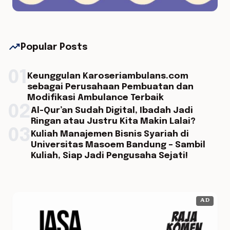
trending_up
Popular Posts
01
Keunggulan Karoseriambulans.com
sebagai Perusahaan Pembuatan dan
Modifikasi Ambulance Terbaik
02
Al-Qur’an Sudah Digital, Ibadah Jadi
Ringan atau Justru Kita Makin Lalai?
03
Kuliah Manajemen Bisnis Syariah di
Universitas Masoem Bandung – Sambil
Kuliah, Siap Jadi Pengusaha Sejati!
AD