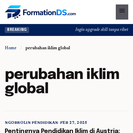
menu
Ingin upgrade skill tanpa ribet? T
BREAKING
Home
/
perubahan iklim global
perubahan iklim
global
NGOBROLIN PENDIDIKAN
•
FEB 27, 2025
5 min read
Pentingnya Pendidikan Iklim di Austria: