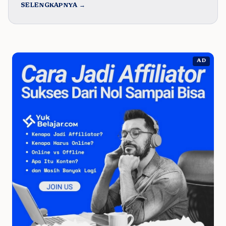
SELENGKAPNYA →
AD