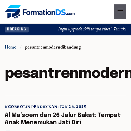
menu
Ingin upgrade skill tanpa ribet? Temukan kela
BREAKING
Home
/
pesantrenmoderndibandung
pesantrenmoder
NGOBROLIN PENDIDIKAN
•
JUN 26, 2025
5 min read
Al Ma’soem dan 26 Jalur Bakat: Tempat
Anak Menemukan Jati Diri