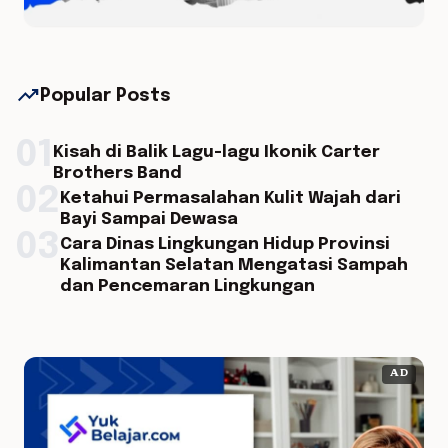
trending_up
Popular Posts
01
Kisah di Balik Lagu-lagu Ikonik Carter
Brothers Band
02
Ketahui Permasalahan Kulit Wajah dari
Bayi Sampai Dewasa
03
Cara Dinas Lingkungan Hidup Provinsi
Kalimantan Selatan Mengatasi Sampah
dan Pencemaran Lingkungan
AD