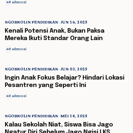
admrozi
ad
NGOBROLIN PENDIDIKAN
•
JUN 16, 2025
5 min read
Kenali Potensi Anak, Bukan Paksa
Mereka Ikuti Standar Orang Lain
admrozi
ad
NGOBROLIN PENDIDIKAN
•
JUN 03, 2025
5 min read
Ingin Anak Fokus Belajar? Hindari Lokasi
Pesantren yang Seperti Ini
admrozi
ad
NGOBROLIN PENDIDIKAN
•
MEI 14, 2025
5 min read
Kalau Sekolah Niat, Siswa Bisa Jago
Ngatur Diri Sebelum Jago Ngisi LKS