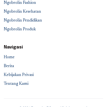
Ngobrolin Fashion
Ngobrolin Kesehatan
Ngobrolin Pendidikan
Ngobrolin Produk
Navigasi
Home
Berita
Kebijakan Privasi
Tentang Kami