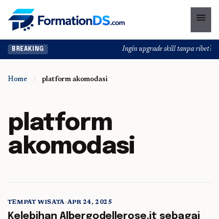
menu
Ingin upgrade skill tanpa ribet? Te
BREAKING
Home
/
platform akomodasi
platform
akomodasi
TEMPAT WISATA
•
APR 24, 2025
5 min read
Kelebihan Albergodellerose.it sebagai