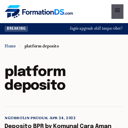
menu
Ingin upgrade skill tanpa ribet? Tem
BREAKING
Home
/
platform deposito
platform
deposito
NGOBROLIN PRODUK
•
APR 24, 2022
5 min read
Deposito BPR by Komunal Cara Aman