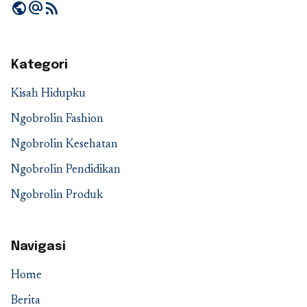
public
alternate_email
rss_feed
Kategori
Kisah Hidupku
Ngobrolin Fashion
Ngobrolin Kesehatan
Ngobrolin Pendidikan
Ngobrolin Produk
Navigasi
Home
Berita