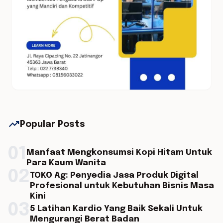
trending_up
Popular Posts
01
Manfaat Mengkonsumsi Kopi Hitam Untuk
Para Kaum Wanita
02
TOKO Ag: Penyedia Jasa Produk Digital
Profesional untuk Kebutuhan Bisnis Masa
Kini
03
5 Latihan Kardio Yang Baik Sekali Untuk
Mengurangi Berat Badan