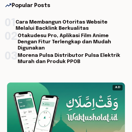
trending_up
Popular Posts
01
Cara Membangun Otoritas Website
Melalui Backlink Berkualitas
02
Otakudesu Pro, Aplikasi Film Anime
Dengan Fitur Terlengkap dan Mudah
Digunakan
03
Morena Pulsa Distributor Pulsa Elektrik
Murah dan Produk PPOB
AD