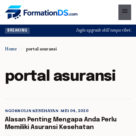
menu
Ingin upgrade skill tanpa ribet? Te
BREAKING
Home
/
portal asuransi
portal asuransi
NGOBROLIN KESEHATAN
•
MEI 04, 2020
5 min read
Alasan Penting Mengapa Anda Perlu
Memiliki Asuransi Kesehatan