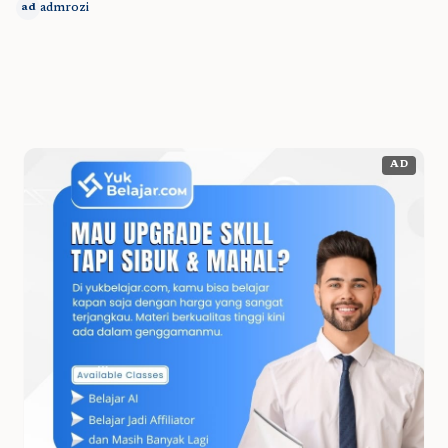
admrozi
ad
AD