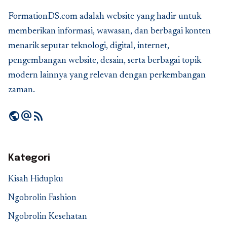
FormationDS.com adalah website yang hadir untuk
memberikan informasi, wawasan, dan berbagai konten
menarik seputar teknologi, digital, internet,
pengembangan website, desain, serta berbagai topik
modern lainnya yang relevan dengan perkembangan
zaman.
public
alternate_email
rss_feed
Kategori
Kisah Hidupku
Ngobrolin Fashion
Ngobrolin Kesehatan