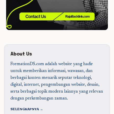
About Us
FormationDS.com adalah website yang hadir
untuk memberikan informasi, wawasan, dan
berbagai konten menarik seputar teknologi,
digital, internet, pengembangan website, desain,
serta berbagai topik modern lainnya yang relevan
dengan perkembangan zaman.
SELENGKAPNYA →