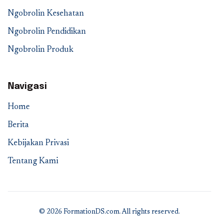
Ngobrolin Kesehatan
Ngobrolin Pendidikan
Ngobrolin Produk
Navigasi
Home
Berita
Kebijakan Privasi
Tentang Kami
© 2026 FormationDS.com. All rights reserved.