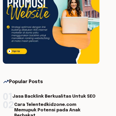
trending_up
Popular Posts
01
Jasa Backlink Berkualitas Untuk SEO
02
Cara Telentedkidzone.com
Memupuk Potensi pada Anak
Berbakat