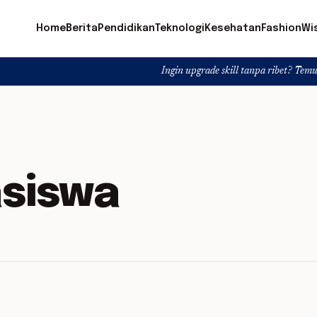
Home
Berita
Pendidikan
Teknologi
Kesehatan
Fashion
Wi
Ingin upgrade skill tanpa ribet? Temukan kelas s
siswa