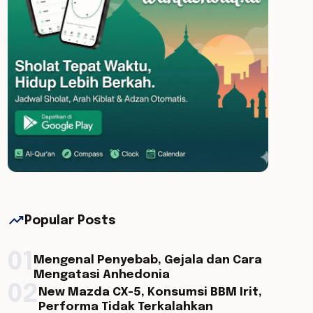
trending_up
Popular Posts
01
Mengenal Penyebab, Gejala dan Cara
Mengatasi Anhedonia
02
New Mazda CX-5, Konsumsi BBM Irit,
Performa Tidak Terkalahkan