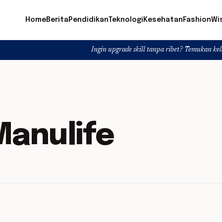
Home
Berita
Pendidikan
Teknologi
Kesehatan
Fashion
Wi
Ingin upgrade skill tanpa ribet? Temukan kelas seru dan ma
Manulife