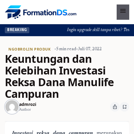
menu
Ingin upgrade skill tanpa ribet? Temukan 
BREAKING
NGOBROLIN PRODUK
•
5 min read
•
Juli 07, 2022
Keuntungan dan
Kelebihan Investasi
Reksa Dana Manulife
Campuran
admrozi
ios_share
bookmark_add
Author
Investasi reksa dana campuran
merupakan