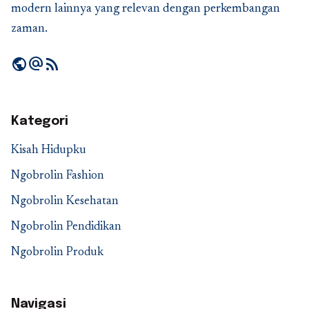
modern lainnya yang relevan dengan perkembangan
zaman.
public
alternate_email
rss_feed
Kategori
Kisah Hidupku
Ngobrolin Fashion
Ngobrolin Kesehatan
Ngobrolin Pendidikan
Ngobrolin Produk
Navigasi