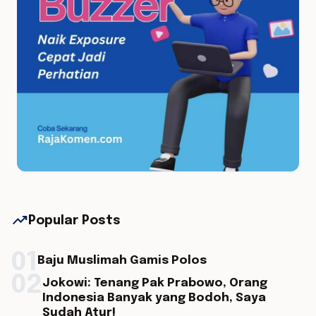
trending_up
Popular Posts
01
Baju Muslimah Gamis Polos
02
Jokowi: Tenang Pak Prabowo, Orang
Indonesia Banyak yang Bodoh, Saya
Sudah Atur!