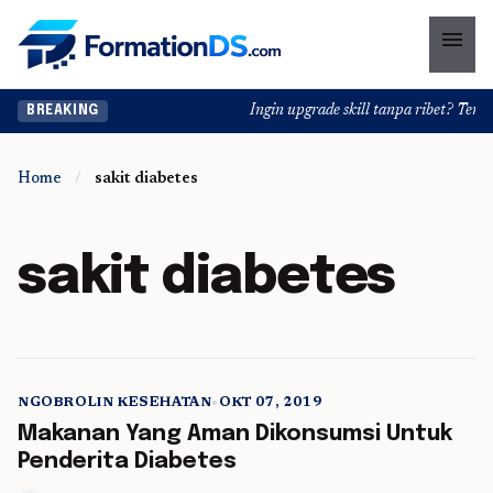
menu
Ingin upgrade skill tanpa ribet? Temuka
BREAKING
Home
/
sakit diabetes
sakit diabetes
NGOBROLIN KESEHATAN
•
OKT 07, 2019
5 min read
Makanan Yang Aman Dikonsumsi Untuk
Penderita Diabetes