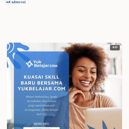
admrozi
ad
AD