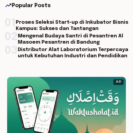
trending_up
Popular Posts
01
Proses Seleksi Start-up di Inkubator Bisnis
Kampus: Sukses dan Tantangan
02
Mengenal Budaya Santri di Pesantren Al
Masoem Pesantren di Bandung
03
Distributor Alat Laboratorium Terpercaya
untuk Kebutuhan Industri dan Pendidikan
AD