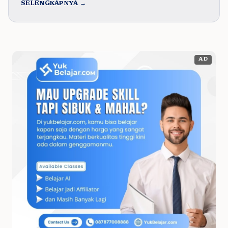
SELENGKAPNYA →
AD