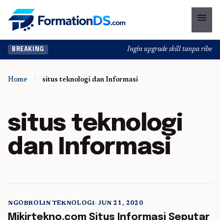
menu
Ingin upgrade skill tanpa ribet? 
BREAKING
Home
/
situs teknologi dan Informasi
situs teknologi
dan Informasi
NGOBROLIN TEKNOLOGI
•
JUN 21, 2020
5 min read
Mikirtekno.com Situs Informasi Seputar