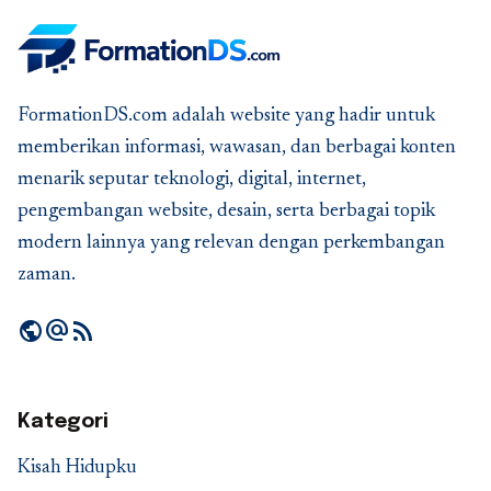
FormationDS.com adalah website yang hadir untuk
memberikan informasi, wawasan, dan berbagai konten
menarik seputar teknologi, digital, internet,
pengembangan website, desain, serta berbagai topik
modern lainnya yang relevan dengan perkembangan
zaman.
public
alternate_email
rss_feed
Kategori
Kisah Hidupku