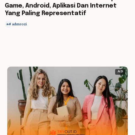
Game, Android, Aplikasi Dan Internet
Yang Paling Representatif
admrozi
ad
AD