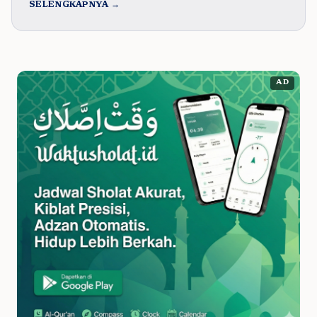
SELENGKAPNYA →
AD