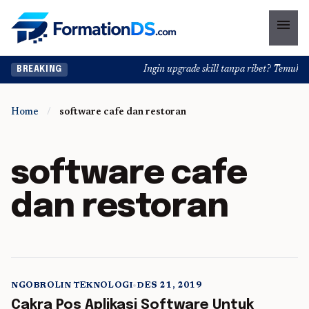
menu
Ingin upgrade skill tanpa ribet? Temukan k
BREAKING
Home
/
software cafe dan restoran
software cafe
dan restoran
NGOBROLIN TEKNOLOGI
•
DES 21, 2019
5 min read
Cakra Pos Aplikasi Software Untuk