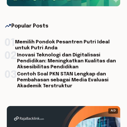
trending_up
Popular Posts
01
Memilih Pondok Pesantren Putri Ideal
untuk Putri Anda
02
Inovasi Teknologi dan Digitalisasi
Pendidikan: Meningkatkan Kualitas dan
Aksesibilitas Pendidikan
03
Contoh Soal PKN STAN Lengkap dan
Pembahasan sebagai Media Evaluasi
Akademik Terstruktur
AD