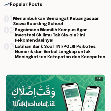
trending_up
Popular Posts
01
Menumbuhkan Semangat Kebangasaan
Siswa Boarding School
02
Bagaimana Memilih Kampus Agar
Investasi Skillmu Tak Sia-sia? Ini
Rekomendasinya!
03
Latihan Bank Soal TNI/POLRI Psikotes
Numerik dan Verbal Lengkap untuk
Meningkatkan Ketepatan dan Kecepatan
AD