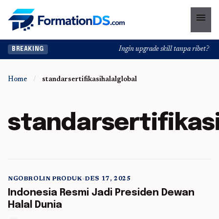
menu
Ingin upgrade skill tanpa ribet? Temu
BREAKING
Home
/
standarsertifikasihalalglobal
standarsertifikas
NGOBROLIN PRODUK
•
DES 17, 2025
5 min read
Indonesia Resmi Jadi Presiden Dewan
Halal Dunia