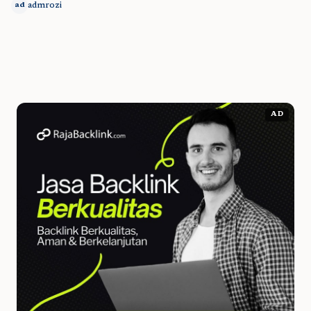
admrozi
ad
AD