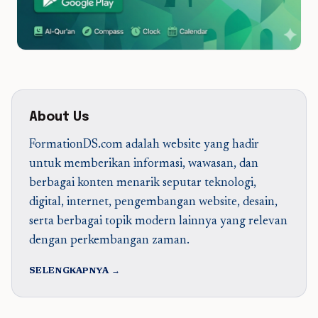
About Us
FormationDS.com adalah website yang hadir
untuk memberikan informasi, wawasan, dan
berbagai konten menarik seputar teknologi,
digital, internet, pengembangan website, desain,
serta berbagai topik modern lainnya yang relevan
dengan perkembangan zaman.
SELENGKAPNYA →