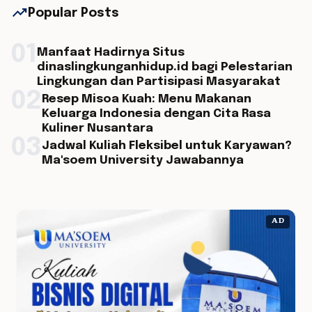
trending_up
Popular Posts
01
Manfaat Hadirnya Situs
dinaslingkunganhidup.id bagi Pelestarian
Lingkungan dan Partisipasi Masyarakat
02
Resep Misoa Kuah: Menu Makanan
Keluarga Indonesia dengan Cita Rasa
Kuliner Nusantara
03
Jadwal Kuliah Fleksibel untuk Karyawan?
Ma'soem University Jawabannya
AD