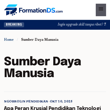
menu
Ingin upgrade skill tanpa ribet? Temuk
BREAKING
Home
/
Sumber Daya Manusia
Sumber Daya
Manusia
NGOBROLIN PENDIDIKAN
•
OKT 10, 2025
5 min read
Apa Peran Krusial Pendidikan Teknologi