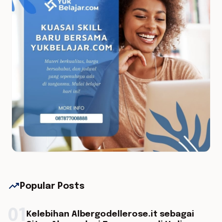
trending_up
Popular Posts
01
Kelebihan Albergodellerose.it sebagai