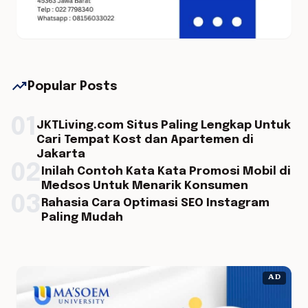
trending_up
Popular Posts
01
JKTLiving.com Situs Paling Lengkap Untuk
Cari Tempat Kost dan Apartemen di
Jakarta
02
Inilah Contoh Kata Kata Promosi Mobil di
Medsos Untuk Menarik Konsumen
03
Rahasia Cara Optimasi SEO Instagram
Paling Mudah
AD