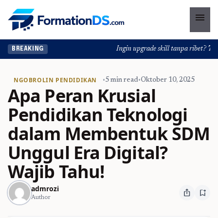
menu
Ingin upgrade skill tanpa ribet? Temuk
BREAKING
NGOBROLIN PENDIDIKAN
•
5 min read
•
Oktober 10, 2025
Apa Peran Krusial
Pendidikan Teknologi
dalam Membentuk SDM
Unggul Era Digital?
Wajib Tahu!
admrozi
ios_share
bookmark_add
Author