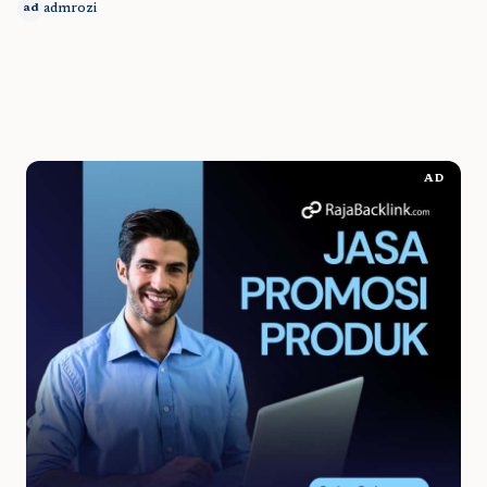
admrozi
ad
AD