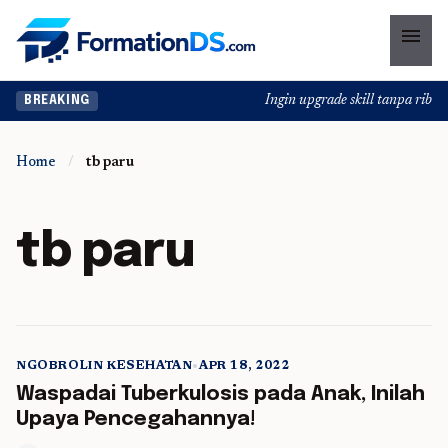
menu
Ingin upgrade skill tanpa ribet?
BREAKING
Home
/
tb paru
tb paru
NGOBROLIN KESEHATAN
•
APR 18, 2022
5 min read
Waspadai Tuberkulosis pada Anak, Inilah
Upaya Pencegahannya!