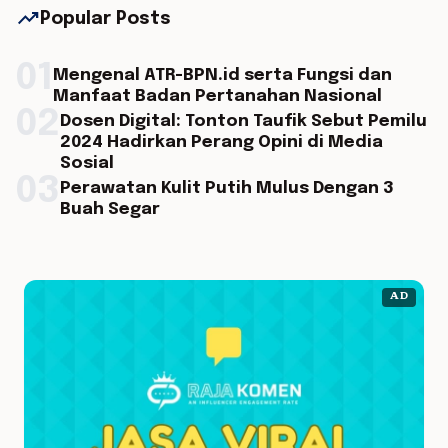
trending_up
Popular Posts
01
Mengenal ATR-BPN.id serta Fungsi dan
Manfaat Badan Pertanahan Nasional
02
Dosen Digital: Tonton Taufik Sebut Pemilu
2024 Hadirkan Perang Opini di Media
Sosial
03
Perawatan Kulit Putih Mulus Dengan 3
Buah Segar
AD