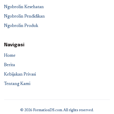
Ngobrolin Kesehatan
Ngobrolin Pendidikan
Ngobrolin Produk
Navigasi
Home
Berita
Kebijakan Privasi
Tentang Kami
© 2026 FormationDS.com. All rights reserved.