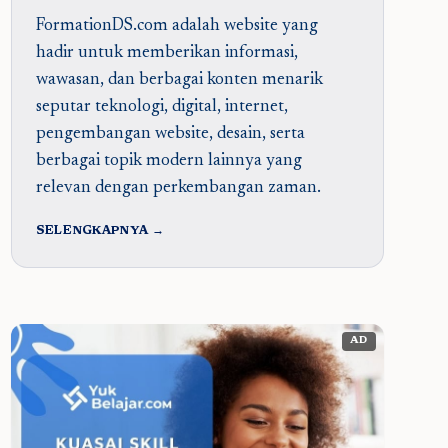
FormationDS.com adalah website yang
hadir untuk memberikan informasi,
wawasan, dan berbagai konten menarik
seputar teknologi, digital, internet,
pengembangan website, desain, serta
berbagai topik modern lainnya yang
relevan dengan perkembangan zaman.
SELENGKAPNYA →
AD