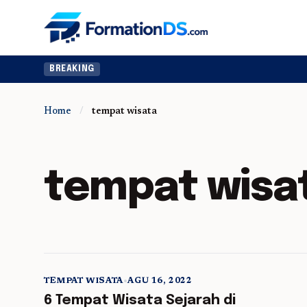
BREAKING
Home
/
tempat wisata
tempat wisa
TEMPAT WISATA
•
AGU 16, 2022
5 min read
6 Tempat Wisata Sejarah di