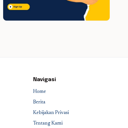
Navigasi
Home
Berita
Kebijakan Privasi
Tentang Kami