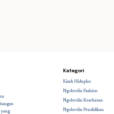
Kategori
Kisah Hidupku
Ngobrolin Fashion
en
Ngobrolin Kesehatan
embangan
Ngobrolin Pendidikan
a yang