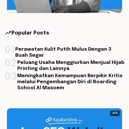
trending_up
Popular Posts
01
Perawatan Kulit Putih Mulus Dengan 3
Buah Segar
02
Peluang Usaha Menggiurkan Menjual Hijab
Printing dan Lainnya
03
Meningkatkan Kemampuan Berpikir Kritis
melalui Pengembangan Diri di Boarding
School Al Masoem
AD