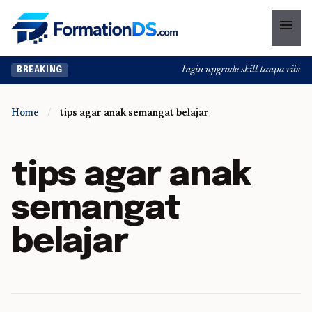
menu
Ingin upgrade skill tanpa ribet? 
BREAKING
Home
/
tips agar anak semangat belajar
tips agar anak
semangat
belajar