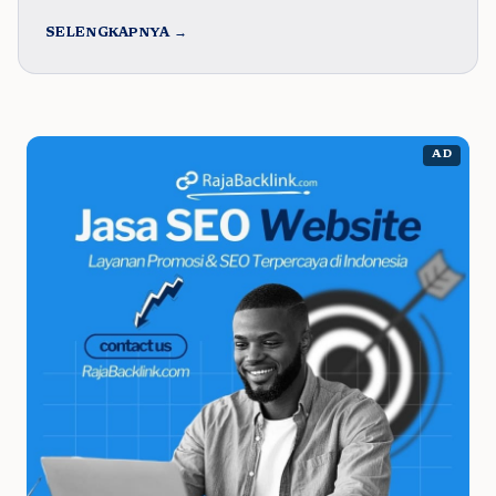
SELENGKAPNYA →
AD