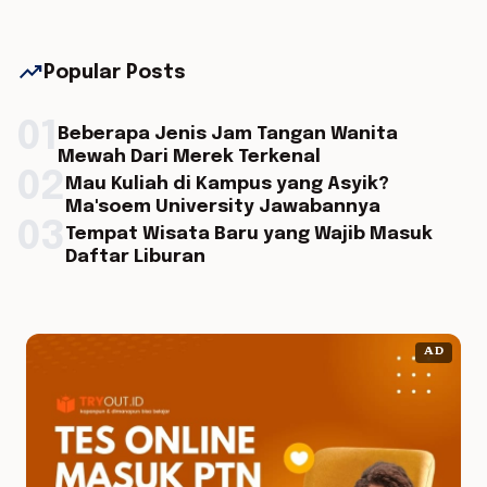
trending_up
Popular Posts
01
Beberapa Jenis Jam Tangan Wanita
Mewah Dari Merek Terkenal
02
Mau Kuliah di Kampus yang Asyik?
Ma'soem University Jawabannya
03
Tempat Wisata Baru yang Wajib Masuk
Daftar Liburan
AD