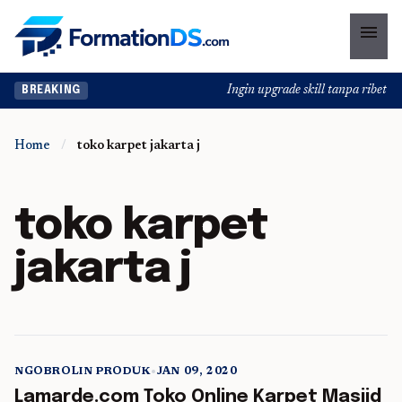
menu
Ingin upgrade skill tanpa ribet? T
BREAKING
Home
/
toko karpet jakarta j
toko karpet
jakarta j
NGOBROLIN PRODUK
•
JAN 09, 2020
5 min read
Lamarde.com Toko Online Karpet Masjid